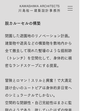
KAWASHIMA ARCHITECTS
川島裕一建築設計事務所
脱カルーセルの構築
閉園した遊園地のリノベーション計画。
建築物や遊具などの構築物を敷地内から
全て撤去して現れた塹壕のような掘削跡
（トレンチ）を空間化して、身体的に親
密なランドスケープにする提案。
冒険とロマン！スリルと興奮！で大満足
請け合いのユートピアは身体的非日常へ
のシミュラークルでしかない。
空間的な閉鎖性・自己完結性はまさに監
獄のようであり、欲していたはずの快楽