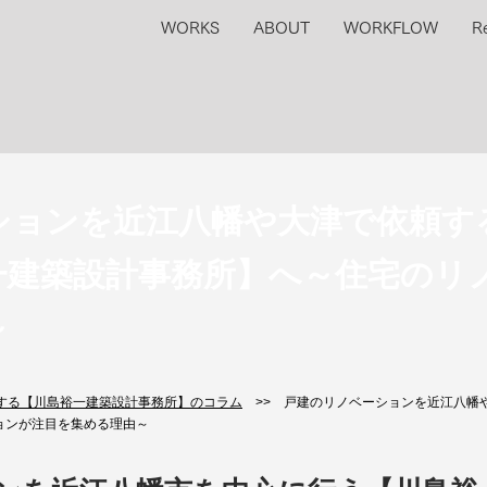
WORKS
ABOUT
WORKFLOW
R
ションを近江八幡や大津で依頼す
一建築設計事務所】へ～住宅のリ
～
する【川島裕一建築設計事務所】のコラム
>> 戸建のリノベーションを近江八幡
ョンが注目を集める理由～