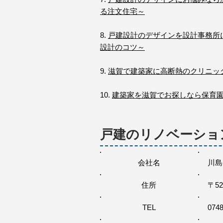
る注文住宅～
8.
戸建設計のデザインを設計事務所
設計のコツ～
9.
滋賀で建築家に高断熱のクリニッ
10.
建築家を滋賀でお探しなら保育
戸建のリノベーショ
会社名
川島
住所
〒5
TEL
0748