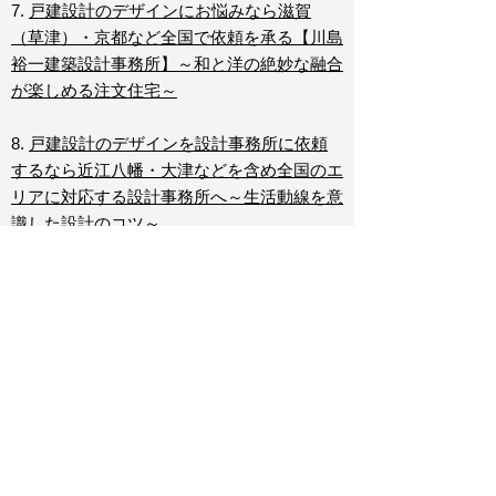
7.
戸建設計のデザインにお悩みなら滋賀
（草津）・京都など全国で依頼を承る【川島
裕一建築設計事務所】～和と洋の絶妙な融合
が楽しめる注文住宅～
8.
戸建設計のデザインを設計事務所に依頼
するなら近江八幡・大津などを含め全国のエ
リアに対応する設計事務所へ～生活動線を意
識した設計のコツ～
9.
滋賀で建築家に高断熱のクリニックや集
合住宅を依頼するなら～建築家に設計を依頼
するメリット～
10.
建築家を滋賀でお探しなら保育園のリノ
ベーションにも対応する【川島裕一建築設計
事務所】～資産価値を高めるリノベーション
とは～